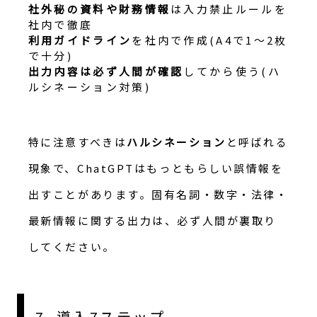
社外秘の資料や財務情報
は入力禁止ルールを
社内で徹底
利用ガイドライン
を社内で作成(A4で1〜2枚
で十分)
出力内容は必ず人間が確認
してから使う(ハ
ルシネーション対策)
特に注意すべきは
ハルシネーション
と呼ばれる
現象で、ChatGPTはもっともらしい誤情報を
出すことがあります。固有名詞・数字・法律・
最新情報に関する出力は、必ず人間が裏取り
してください。
7. 導入7ステップ