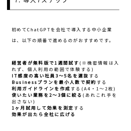
初めてChatGPTを会社で導入する中小企業
は、以下の順番で進めるのがおすすめです。
経営者が無料版で1週間試す
(※機密情報は入
れず、個人利用の範囲で体験する)
IT感度の高い社員3〜5名を選抜
する
Businessプランを最小人数で契約
する
利用ガイドラインを作成
する(A4・1〜2枚)
使いたい業務を2〜3個に絞る
(あれこれ手を
出さない)
1ヶ月試用して効果を測定
する
効果が出たら全社に広げる