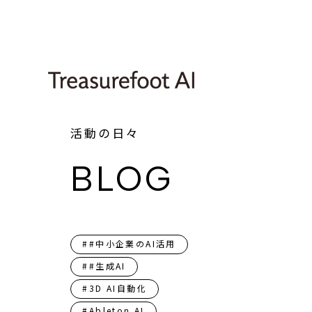
活動の日々
BLOG
##中小企業のAI活用
##生成AI
#3D AI自動化
#Ableton AI