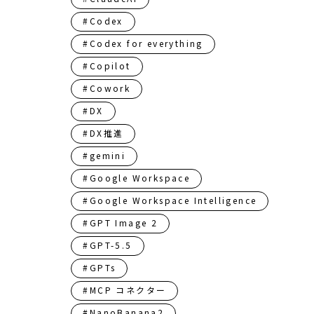
#Codex
#Codex for everything
#Copilot
#Cowork
#DX
#DX推進
#gemini
#Google Workspace
#Google Workspace Intelligence
#GPT Image 2
#GPT-5.5
#GPTs
#MCP コネクター
#NanoBanana2