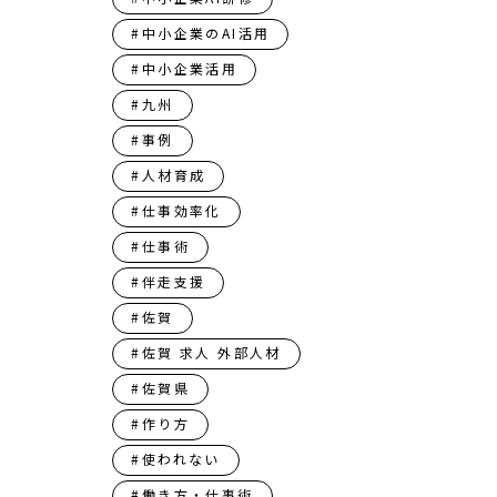
#中小企業のAI活用
#中小企業活用
#九州
#事例
#人材育成
#仕事効率化
#仕事術
#伴走支援
#佐賀
#佐賀 求人 外部人材
#佐賀県
#作り方
#使われない
#働き方・仕事術