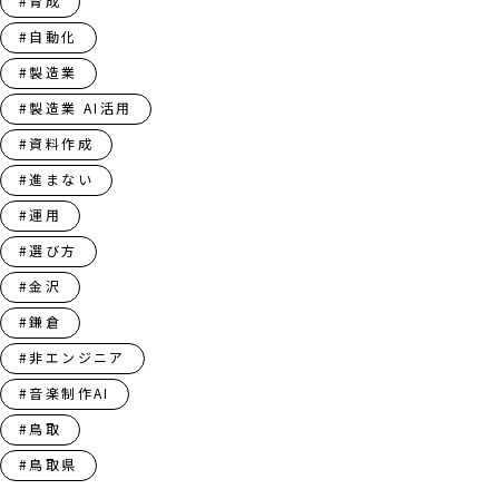
#育成
#自動化
#製造業
#製造業 AI活用
#資料作成
#進まない
#運用
#選び方
#金沢
#鎌倉
#非エンジニア
#音楽制作AI
#鳥取
#鳥取県