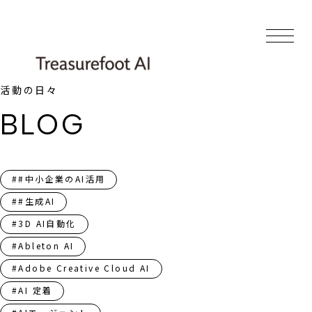
活動の日々
BLOG
##中小企業のAI活用
##生成AI
#3D AI自動化
#Ableton AI
#Adobe Creative Cloud AI
#AI 定着