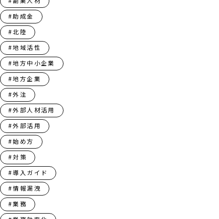
#副業人材
#助成金
#北陸
#地域活性
#地方中小企業
#地方企業
#外注
#外部人材活用
#外部活用
#始め方
#対策
#導入ガイド
#情報漏洩
#業務