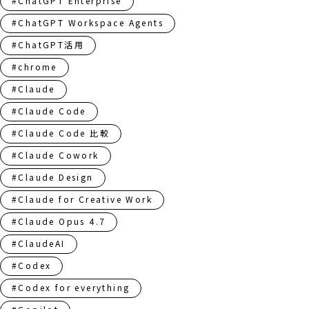
#ChatGPT Enterprise
#ChatGPT Workspace Agents
#ChatGPT活用
#chrome
#Claude
#Claude Code
#Claude Code 比較
#Claude Cowork
#Claude Design
#Claude for Creative Work
#Claude Opus 4.7
#ClaudeAI
#Codex
#Codex for everything