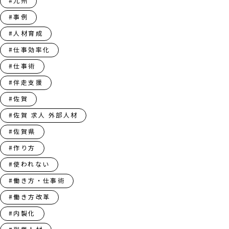
#九州
#事例
#人材育成
#仕事効率化
#仕事術
#伴走支援
#佐賀
#佐賀 求人 外部人材
#佐賀県
#作り方
#使われない
#働き方・仕事術
#働き方改革
#内製化