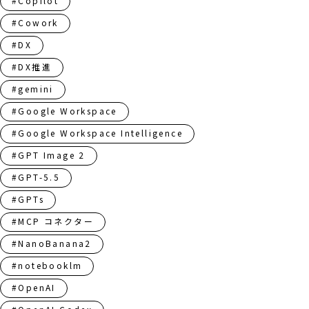
#Copilot
#Cowork
#DX
#DX推進
#gemini
#Google Workspace
#Google Workspace Intelligence
#GPT Image 2
#GPT-5.5
#GPTs
#MCP コネクター
#NanoBanana2
#notebooklm
#OpenAI