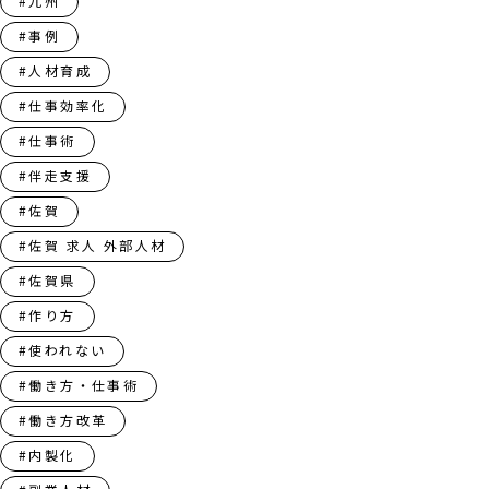
#九州
#事例
#人材育成
#仕事効率化
#仕事術
#伴走支援
#佐賀
#佐賀 求人 外部人材
#佐賀県
#作り方
#使われない
#働き方・仕事術
#働き方改革
#内製化