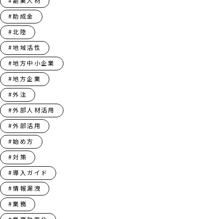
#副業人材
#助成金
#北陸
#地域活性
#地方中小企業
#地方企業
#外注
#外部人材活用
#外部活用
#始め方
#対策
#導入ガイド
#情報漏洩
#業務