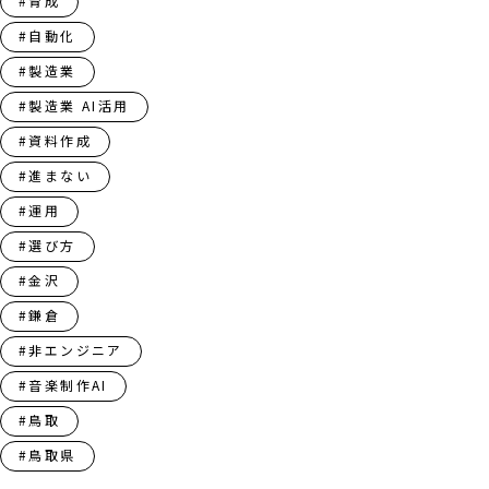
#育成
#自動化
#製造業
#製造業 AI活用
#資料作成
#進まない
#運用
#選び方
#金沢
#鎌倉
#非エンジニア
#音楽制作AI
#鳥取
#鳥取県