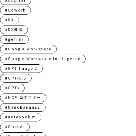
#Copilot
#Cowork
#DX
#DX推進
#gemini
#Google Workspace
#Google Workspace Intelligence
#GPT Image 2
#GPT-5.5
#GPTs
#MCP コネクター
#NanoBanana2
#notebooklm
#OpenAI