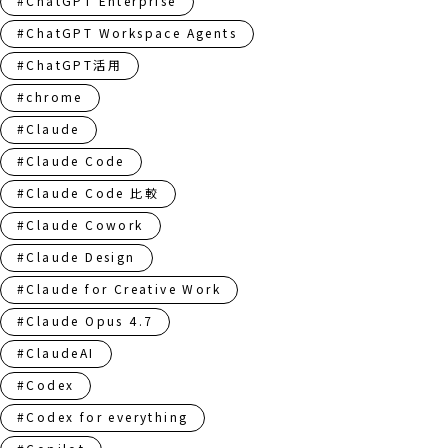
#ChatGPT Enterprise
#ChatGPT Workspace Agents
#ChatGPT活用
#chrome
#Claude
#Claude Code
#Claude Code 比較
#Claude Cowork
#Claude Design
#Claude for Creative Work
#Claude Opus 4.7
#ClaudeAI
#Codex
#Codex for everything