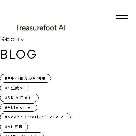
活動の日々
BLOG
##中小企業のAI活用
##生成AI
#3D AI自動化
#Ableton AI
#Adobe Creative Cloud AI
#AI 定着