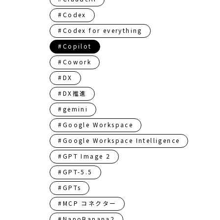
#Codex
#Codex for everything
#Copilot
#Cowork
#DX
#DX推進
#gemini
#Google Workspace
#Google Workspace Intelligence
#GPT Image 2
#GPT-5.5
#GPTs
#MCP コネクター
#NanoBanana2