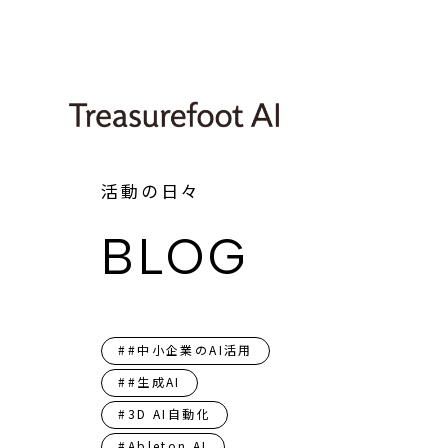
活動の日々
BLOG
##中小企業のAI活用
##生成AI
#3D AI自動化
#Ableton AI