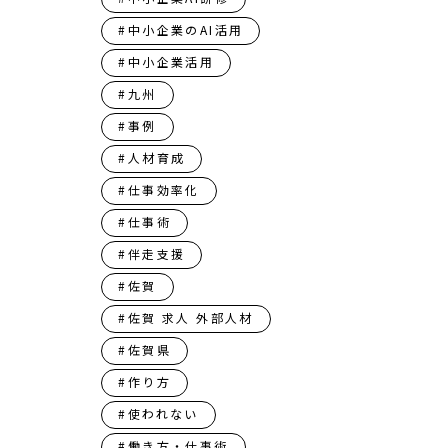
#中小企業のAI活用
#中小企業活用
#九州
#事例
#人材育成
#仕事効率化
#仕事術
#伴走支援
#佐賀
#佐賀 求人 外部人材
#佐賀県
#作り方
#使われない
#働き方・仕事術